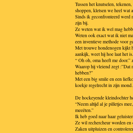
Tussen het knutselen, tekenen
shoppen, kletsen we heel wat a
Sinds ik geconfronteerd werd 
zijn bij.
Ze weten wat ik wel mag hebbe
Weten ook exact wat ik niet ma
een inventieve methode voor g
Met trouwe hondenogen kijkt h
aankijk, weet hij hoe laat het is
“ Oh oh, oma heeft me door.” 
Waarop hij vleiend zegt :”Dat 
hebben?”
Met een big smile en een liefk
koekje regelrecht in zijn mond.
De hockeyende kleindochter he
“Neem altijd al je pilletjes me
meeëten.”
Ik heb goed naar haar geluister
Ze wil rechercheur worden en d
Zaken uitpluizen en controlere