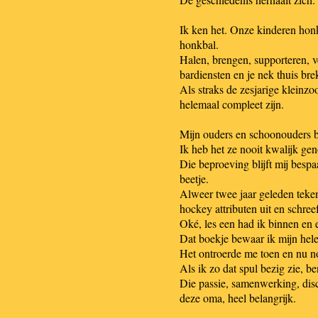
Ik ken het. Onze kinderen hon
honkbal.
Halen, brengen, supporteren, v
bardiensten en je nek thuis br
Als straks de zesjarige kleinzo
helemaal compleet zijn.
Mijn ouders en schoonouders br
Ik heb het ze nooit kwalijk ge
Die beproeving blijft mij besp
beetje.
Alweer twee jaar geleden teken
hockey attributen uit en schree
Oké, les een had ik binnen en 
Dat boekje bewaar ik mijn hele
Het ontroerde me toen en nu no
Als ik zo dat spul bezig zie, be
Die passie, samenwerking, disci
deze oma, heel belangrijk.