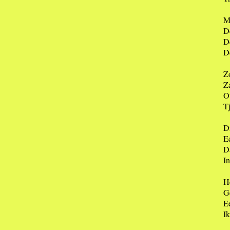
Mo
De
D
D
Z
Z
Ov
T
Di
Ee
Da
In
H
G
E
Ik