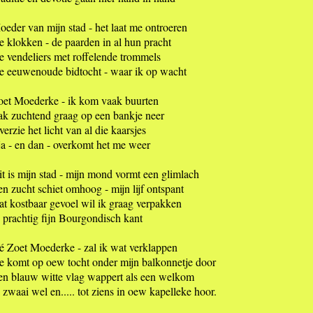
eder van mijn stad - het laat me ontroeren
 klokken - de paarden in al hun pracht
e vendeliers met roffelende trommels
e eeuwenoude bidtocht - waar ik op wacht
oet Moederke - ik kom vaak buurten
ak zuchtend graag op een bankje neer
erzie het licht van al die kaarsjes
ja - en dan - overkomt het me weer
t is mijn stad - mijn mond vormt een glimlach
n zucht schiet omhoog - mijn lijf ontspant
t kostbaar gevoel wil ik graag verpakken
 prachtig fijn Bourgondisch kant
é Zoet Moederke - zal ik wat verklappen
e komt op oew tocht onder mijn balkonnetje door
en blauw witte vlag wappert als een welkom
 zwaai wel en..... tot ziens in oew kapelleke hoor.